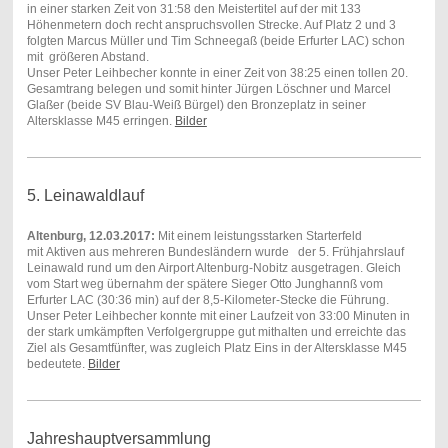
in einer starken Zeit von 31:58 den Meistertitel auf der mit 133
Höhenmetern doch recht anspruchsvollen Strecke. Auf Platz 2 und 3
folgten Marcus Müller und Tim Schneegaß (beide Erfurter LAC) schon
mit größeren Abstand.
Unser Peter Leihbecher konnte in einer Zeit von 38:25 einen tollen 20.
Gesamtrang belegen und somit hinter Jürgen Löschner und Marcel
Glaßer (beide SV Blau-Weiß Bürgel) den Bronzeplatz in seiner
Altersklasse M45 erringen.
Bilder
5. Leinawaldlauf
Altenburg, 12.03.2017:
Mit einem leistungsstarken Starterfeld
mit Aktiven aus mehreren Bundesländern wurde der 5. Frühjahrslauf
Leinawald rund um den Airport Altenburg-Nobitz ausgetragen. Gleich
vom Start weg übernahm der spätere Sieger Otto Junghannß vom
Erfurter LAC (30:36 min) auf der 8,5-Kilometer-Stecke die Führung.
Unser Peter Leihbecher konnte mit einer Laufzeit von 33:00 Minuten in
der stark umkämpften Verfolgergruppe gut mithalten und erreichte das
Ziel als Gesamtfünfter, was zugleich Platz Eins in der Altersklasse M45
bedeutete.
Bilder
Jahreshauptversammlung