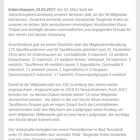
Ichtershausen, 10.03.2017:
Am 10. März fand die
Jahreshauptversammlung unseres Vereines statt, an der 58 Mitglieder
teilnahmen. Zunächst erinnerte unsere Vorsitzende Sieglinde Krebs an
unseren im letzten Jahr verstorbenen ehemaligen Vorsitzenden Klaus
Trispel und würdigte dessen unermüdlichen und engagierten Einsatz für
den Verein seit dessen Gründung.
Anschließend gab sie einen Überblick über die Mitgliederentwicklung.
175 Sportfreundinnen und 58 Sportfreunde gehörten zum 31. Dezember
2016 dem SV Ichtershausen an. Leichtathletik: 6 männlich, 14 weiblich
Erwachsene, 21 männlich, 15 weiblich Kinder, Volleyball, 18 männlich, 3
weiblich, Tanzfitness 46 weiblich davon 3 Jugendliche, Gymnastik 8
männlich, 71 weiblich (davon 2 Jugendliche) in 3 Gruppen,
Seniorensport 5 männlich, 17 weiblich, Frauensportgruppe 9 weiblich.
Damit ist die Mitgliederzahl von 193 zu Anfang des Jahres weiter
angewachsen. Insgesamt gab es 2016 63 Neuaufnahmen. Auch 2017
konnten bis zu diesem Datum bereits wieder 14 neue Mitglieder
verzeichnet werden. Vor allem in der von Nicole Beyer trainierten
Tanzfitness-Gruppe gab es regen Zulauf. Auch die Leichtathleten
verzeichneten trotz des Wechsels der Laufgruppe einen Anstieg um
zehn Mitglieder. Mittlerweile gibt es eine neue Laufgruppe, die montags
von Nicole Beyer trainiert wird.
Die Volleyballer belegten bei einem Freizeitturnier in Bad Tennstedt
unter 25 Mannschaften den sechsten Platz. Sieglinde Krebs bedankte
sich bei allen Trainern und Helfern.