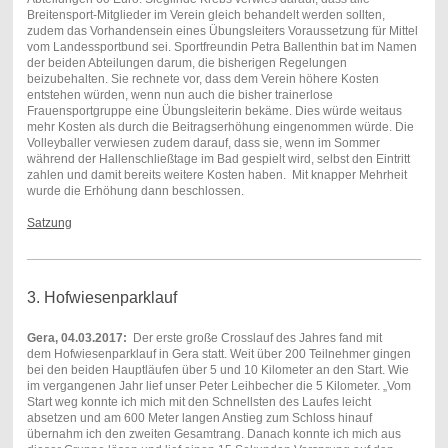
Breitensport-Mitglieder im Verein gleich behandelt werden sollten,
zudem das Vorhandensein eines Übungsleiters Voraussetzung für Mittel
vom Landessportbund sei. Sportfreundin Petra Ballenthin bat im Namen
der beiden Abteilungen darum, die bisherigen Regelungen
beizubehalten. Sie rechnete vor, dass dem Verein höhere Kosten
entstehen würden, wenn nun auch die bisher trainerlose
Frauensportgruppe eine Übungsleiterin bekäme. Dies würde weitaus
mehr Kosten als durch die Beitragserhöhung eingenommen würde. Die
Volleyballer verwiesen zudem darauf, dass sie, wenn im Sommer
während der Hallenschließtage im Bad gespielt wird, selbst den Eintritt
zahlen und damit bereits weitere Kosten haben. Mit knapper Mehrheit
wurde die Erhöhung dann beschlossen.
Satzung
3. Hofwiesenparklauf
Gera, 04.03.2017:
Der erste große Crosslauf des Jahres fand mit
dem Hofwiesenparklauf in Gera statt. Weit über 200 Teilnehmer gingen
bei den beiden Hauptläufen über 5 und 10 Kilometer an den Start. Wie
im vergangenen Jahr lief unser Peter Leihbecher die 5 Kilometer. „Vom
Start weg konnte ich mich mit den Schnellsten des Laufes leicht
absetzen und am 600 Meter langen Anstieg zum Schloss hinauf
übernahm ich den zweiten Gesamtrang. Danach konnte ich mich aus