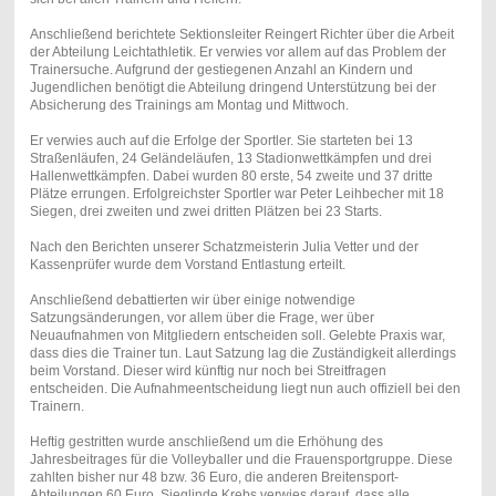
Anschließend berichtete Sektionsleiter Reingert Richter über die Arbeit
der Abteilung Leichtathletik. Er verwies vor allem auf das Problem der
Trainersuche. Aufgrund der gestiegenen Anzahl an Kindern und
Jugendlichen benötigt die Abteilung dringend Unterstützung bei der
Absicherung des Trainings am Montag und Mittwoch.
Er verwies auch auf die Erfolge der Sportler. Sie starteten bei 13
Straßenläufen, 24 Geländeläufen, 13 Stadionwettkämpfen und drei
Hallenwettkämpfen. Dabei wurden 80 erste, 54 zweite und 37 dritte
Plätze errungen. Erfolgreichster Sportler war Peter Leihbecher mit 18
Siegen, drei zweiten und zwei dritten Plätzen bei 23 Starts.
Nach den Berichten unserer Schatzmeisterin Julia Vetter und der
Kassenprüfer wurde dem Vorstand Entlastung erteilt.
Anschließend debattierten wir über einige notwendige
Satzungsänderungen, vor allem über die Frage, wer über
Neuaufnahmen von Mitgliedern entscheiden soll. Gelebte Praxis war,
dass dies die Trainer tun. Laut Satzung lag die Zuständigkeit allerdings
beim Vorstand. Dieser wird künftig nur noch bei Streitfragen
entscheiden. Die Aufnahmeentscheidung liegt nun auch offiziell bei den
Trainern.
Heftig gestritten wurde anschließend um die Erhöhung des
Jahresbeitrages für die Volleyballer und die Frauensportgruppe. Diese
zahlten bisher nur 48 bzw. 36 Euro, die anderen Breitensport-
Abteilungen 60 Euro. Sieglinde Krebs verwies darauf, dass alle