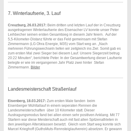
7. Winterlaufserie, 3. Lauf
Creuzburg, 26.03.2017:
Beim dritten und letzten Lauf der in Creuzburg
ausgetragenen Winterlaufserie des Eisenacher LV konnte unser Peter
Leihbecher seinen ersten Gesamtsieg in diesem Jahr feiern. Auf der
5,5-Kilometer-Distanz führte er das Feld gemeinsam mit Stefan
Zimmermann (LG Ohra Energie, M35) vom Start weg an. „Nach
mehreren Führungswechseln liefen wir zeitgleich ins Ziel. Somit gab es
zum ersten Mal zwei Sieger bei diesem Lauf. Unsere Siegerzeit betrug
20:22 Minuten“, berichtete Peter. In der Gesamtwertung dieser Laufserie
belegte er wie im vergangenen Jahr Platz zwei hinter Stefan
Zimmermann.
Bilder
Landesmeisterschaft Straßenlauf
Eisenberg, 18.03.2017:
Zum ersten Male fanden beim
Eisenberger Mühltallauf in einem seperaten Rennen die
Landesmeisterschaften über 10 Kilometer statt. Dieser
Austragungsmodus fand bei allen einen sehr positiven Anklang. Mit 77
Startern war diese Meisterschaft auch mit fast allen Spitzenathleten in
den jeweiligen Altersklassen besetzt. Gleich vom Start weg konnte sich
Marcel Krieghoff (GuthsMuts-Rennsteiglaufverein) absetzen. Er gewann