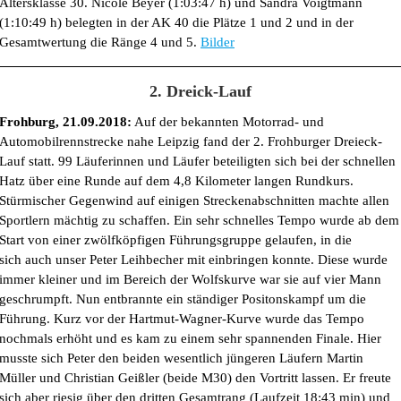
Altersklasse 30. Nicole Beyer (1:03:47 h) und Sandra Voigtmann
(1:10:49 h) belegten in der AK 40 die Plätze 1 und 2 und in der
Gesamtwertung die Ränge 4 und 5.
Bilder
2. Dreick-Lauf
Frohburg, 21.09.2018:
Auf der bekannten Motorrad- und
Automobilrennstrecke nahe Leipzig fand der 2. Frohburger Dreieck-
Lauf statt. 99 Läuferinnen und Läufer beteiligten sich bei der schnellen
Hatz über eine Runde auf dem 4,8 Kilometer langen Rundkurs.
Stürmischer Gegenwind auf einigen Streckenabschnitten machte allen
Sportlern mächtig zu schaffen. Ein sehr schnelles Tempo wurde ab dem
Start von einer zwölfköpfigen Führungsgruppe gelaufen, in die
sich auch unser Peter Leihbecher mit einbringen konnte. Diese wurde
immer kleiner und im Bereich der Wolfskurve war sie auf vier Mann
geschrumpft. Nun entbrannte ein ständiger Positonskampf um die
Führung. Kurz vor der Hartmut-Wagner-Kurve wurde das Tempo
nochmals erhöht und es kam zu einem sehr spannenden Finale. Hier
musste sich Peter den beiden wesentlich jüngeren Läufern Martin
Müller und Christian Geißler (beide M30) den Vortritt lassen. Er freute
sich aber riesig über den dritten Gesamtrang (Laufzeit 18:43 min) und