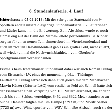
8. Stundenlaufserie, 4. Lauf
Ichtershausen, 05.09.2018:
Mit der sehr guten Starterzahl von 94
Sportlern endete unsere diesjährige Stundenlaufserie. 67 Läuferinnen
und Läufer kamen in die Endwertung. Zum Abschluss wurde es noch
einmal eng auf der Bahn des Marcel-Kittel-Sportzentrums. 31 Kinder
sorgten für einen neuen Teilnehmerrekord im Viertelstundenlauf und
auch im zweiten Halbstundenlauf gab es ein großes Feld, nicht zuletzt,
weil wieder einmal die Nachwuchsbiathleten vom Oberhofer
Sportgymnasium vorbeischauten.
Erstmals beim Ichtershäuser Stundenlauf dabei war auch Roman Freitag
vom Eisenacher LV, eines der momentan größten Thüringer
Lauftalente. Freitag setzet sich dann auch gleich mit dem Manebacher
Marvin Küster (Erfurter LAC) vom restlichen Feld ab. Schnell hatte sich
der Eisenacher einen Vorsprung von 100 Metern erarbeitet, die er dann
auch bis zum Schluss verteidigte. 8452 und 8322 Meter standen so zu
buche. Dahinter folgten mit Tim Hampe (7793 m) und Moritz Seeber
(7723 m) zwei Wintersportler vom WSV Schneibe Alsbach, auch sie de