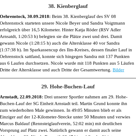
38. Kienberglauf
Oehrenstock, 30.09.2018:
Beim 38. Kienberglauf des SV 08
Oehrenstock starteten unsere Nicole Beyer und Sandra Voigtmann
erfolgreich über 16,5 Kilometer. Hinter Katja Röder (RSV Adler
Arnsatdt, 1:20:53 h) belegten sie die Plätze zwei und drei. Damit
gewann Nicole (1:28:15 h) auch die Altersklasse 40 vor Sandra
(1:37:38 h). Im Sparkassencup des Ilm-Kreises, dessen finaler Lauf in
Oehrenstock sattfand, konnte sich hingegen Sandra mit 137 Punkten
aus 6 Laufen durchsetzen. Nicole wurde mit 118 Punkten aus 5 Läufen
Dritte der Altersklasse und auch Dritte der Gesamtwertung.
Bilder
29. Hohe-Buchen-Lauf
Arnstadt, 22.09.2018:
Drei unserer Sportler nahmen am 29. Hohe-
Buchen-Lauf der SG Einheit Arnstadt teil. Martin Grund konnte ihn
zum wiederholten Male gewinnen. In 49:05 Minuten blieb er als
Einziger auf der 12-Kilometer-Strecke unter 50 Minuten und verwies
Marcus Baldauf (Rennsteiglaufverein, 52:02 min) mit deutlichen
Vorsprung auf Platz zwei. Natürlich gewann er damit auch seine