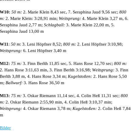
W10:
50 m:
2. Marie Klein 8,43 sec, 7. Seraphina Jaud 9,56 sec;
800
m:
2. Marie Klein: 3:28,91 min;
Weitsprung:
4. Marie Klein 3,27 m, 6.
Seraphina Jaud 2,77 m;
Schlagball:
3. Marie Klein 22,00 m, 5.
Seraphina Jaud 13,00 m
W11
:
50 m
: 3. Leni Höpfner 8,52;
800 m:
2. Leni Höpfner 3:10,98;
Weitsprung:
6. Leni Höpfner 3,40 m
M12:
75 m:
3. Finn Berlth 11,85 sec, 5. Hans Rose 12,70 sec;
800 m:
2. Hans Rose 3:11,63 min, 3. Finn Berlth 3:16,98;
Weitsprung:
3. Finn
Berlth 3,88 m, 4. Hans Rose 3,34 m;
Kugelstoßen:
2. Hans Rose 5,50
m;
Ballwurf:
3. Hans Rose 36,50 m
M13:
75 m:
3. Oskar Riemann 11,14 sec, 4. Colin Heß 11,31 sec;
800
m:
2. Oskar Riemann 2:55,90 min, 4. Colin Heß 3:10,37 min;
Weitsprung:
4. Oskar Riemann 3,78 m;
Kugelstoßen:
2. Colin Heß 7,84
m
Bilder