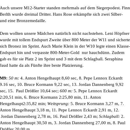
Auch unsere M12-Starter standen mehrmals auf dem Siegerpodest. Finn
Berlth wurde dreimal Dritter. Hans Rose erkämpfte sich zwei Silber-
und eine Bronzemedaille.
Dem wollten unsere Mädchen natürlich nicht nachstehen. Leni Höpfner
wurde mit tollem Endspurt Zweite über 800 Meter der W11 und sicherte
sich Bronez im Sprint. Auch Marie Klein in der W10 legte einen Klasse
Endspurt hin und verpasste 800-Meter-Gold nur hauchdünn. Zudem
gab es für sie Platz 2 im Sprint und 3 mit dem Schlagball. Seraphina
Jaud hatte da als Fünfte ihre beste Platzierung.
M9:
50 m:
4. Anton Hengelhaupt 8,60 sec, 8. Pepe Lennox Eckardt
9.16 sec, 10. Bruce Kormann 9,22 sec, 13. Jordan Dannenberg 9,92
sec, 15. Paul Drößler 10,64 sec;
600 m:
5. Pepe Lennox Eckardt
2:20,51 min, 6. Bruce Kormann 2:25,80 min, 11. Anton
Hengelhaupt2:35,82 min;
Weitsprung:
5. Bruce Kormann 3,27 m, 7.
Anton Hengelhaupt 3,18 m, 11. Pepe Lennox Eckardt 2,91 m, 12.
Jordan Dannenberg 2,78 m, 16. Paul Drößler 2,43 m;
Schlagball:
2.
Anton Hengelhaupt 30,50 m, 3. Jordan Dannenberg 27,00 m, 8. Paul
Drößler 20,00 m