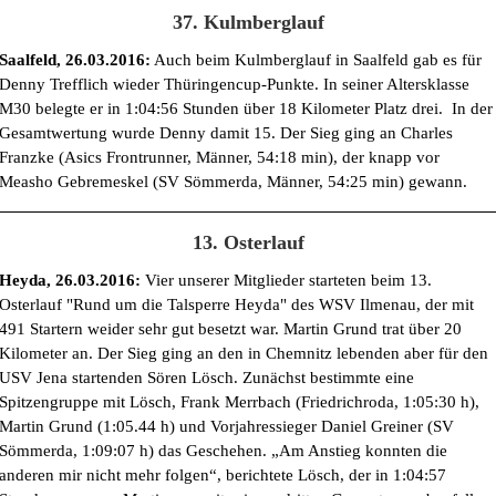
37. Kulmberglauf
Saalfeld, 26.03.2016:
Auch beim Kulmberglauf in Saalfeld gab es für
Denny Trefflich wieder Thüringencup-Punkte. In seiner Altersklasse
M30 belegte er in 1:04:56 Stunden über 18 Kilometer Platz drei. In der
Gesamtwertung wurde Denny damit 15. Der Sieg ging an Charles
Franzke (Asics Frontrunner, Männer, 54:18 min), der knapp vor
Measho Gebremeskel (SV Sömmerda, Männer, 54:25 min) gewann.
13. Osterlauf
Heyda, 26.03.2016:
Vier unserer Mitglieder starteten beim 13.
Osterlauf "Rund um die Talsperre Heyda" des WSV Ilmenau, der mit
491 Startern weider sehr gut besetzt war. Martin Grund trat über 20
Kilometer an. Der Sieg ging an den in Chemnitz lebenden aber für den
USV Jena startenden Sören Lösch. Zunächst bestimmte eine
Spitzengruppe mit Lösch, Frank Merrbach (Friedrichroda, 1:05:30 h),
Martin Grund (1:05.44 h) und Vorjahressieger Daniel Greiner (SV
Sömmerda, 1:09:07 h) das Geschehen. „Am Anstieg konnten die
anderen mir nicht mehr folgen“, berichtete Lösch, der in 1:04:57