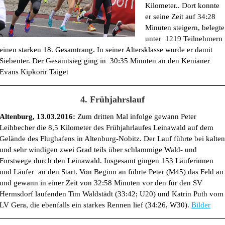
Kilometer.. Dort konnte
er seine Zeit auf 34:28
Minuten steigern, belegte
unter 1219 Teilnehmern
einen starken 18. Gesamtrang. In seiner Altersklasse wurde er damit
Siebenter. Der Gesamtsieg ging in 30:35 Minuten an den Kenianer
Evans Kipkorir Taiget
4. Frühjahrslauf
Altenburg, 13.03.2016:
Zum dritten Mal infolge gewann Peter
Leihbecher die 8,5 Kilometer des Frühjahrlaufes Leinawald auf dem
Gelände des Flughafens in Altenburg-Nobitz. Der Lauf führte bei kalten
und sehr windigen zwei Grad teils über schlammige Wald- und
Forstwege durch den Leinawald. Insgesamt gingen 153 Läuferinnen
und Läufer an den Start. Von Beginn an führte Peter (M45) das Feld an
und gewann in einer Zeit von 32:58 Minuten vor den für den SV
Hermsdorf laufenden Tim Waldstädt (33:42; U20) und Katrin Puth vom
LV Gera, die ebenfalls ein starkes Rennen lief (34:26, W30).
Bilder