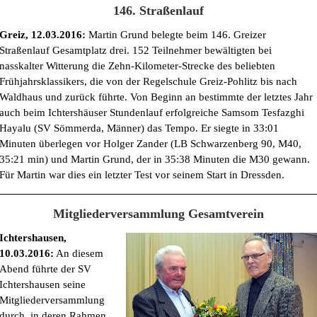
146. Straßenlauf
Greiz, 12.03.2016:
Martin Grund belegte beim 146. Greizer
Straßenlauf Gesamtplatz drei. 152 Teilnehmer bewältigten bei
nasskalter Witterung die Zehn-Kilometer-Strecke des beliebten
Frühjahrsklassikers, die von der Regelschule Greiz-Pohlitz bis nach
Waldhaus und zurück führte. Von Beginn an bestimmte der letztes Jahr
auch beim Ichtershäuser Stundenlauf erfolgreiche Samsom Tesfazghi
Hayalu (SV Sömmerda, Männer) das Tempo. Er siegte in 33:01
Minuten überlegen vor Holger Zander (LB Schwarzenberg 90, M40,
35:21 min) und Martin Grund, der in 35:38 Minuten die M30 gewann.
Für Martin war dies ein letzter Test vor seinem Start in Dressden.
Mitgliederversammlung Gesamtverein
Ichtershausen,
10.03.2016:
An diesem
Abend führte der SV
Ichtershausen seine
Mitgliederversammlung
durch, in deren Rahmen