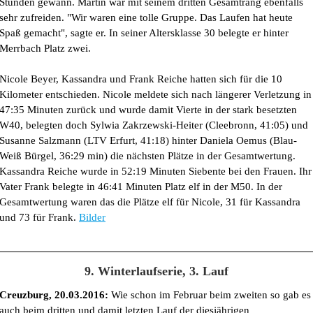
Stunden gewann. Martin war mit seinem dritten Gesamtrang ebenfalls
sehr zufreiden. "Wir waren eine tolle Gruppe. Das Laufen hat heute
Spaß gemacht", sagte er. In seiner Altersklasse 30 belegte er hinter
Merrbach Platz zwei.
Nicole Beyer, Kassandra und Frank Reiche hatten sich für die 10
Kilometer entschieden. Nicole meldete sich nach längerer Verletzung in
47:35 Minuten zurück und wurde damit Vierte in der stark besetzten
W40, belegten doch Sylwia Zakrzewski-Heiter (Cleebronn, 41:05) und
Susanne Salzmann (LTV Erfurt, 41:18) hinter Daniela Oemus (Blau-
Weiß Bürgel, 36:29 min) die nächsten Plätze in der Gesamtwertung.
Kassandra Reiche wurde in 52:19 Minuten Siebente bei den Frauen. Ihr
Vater Frank belegte in 46:41 Minuten Platz elf in der M50. In der
Gesamtwertung waren das die Plätze elf für Nicole, 31 für Kassandra
und 73 für Frank.
Bilder
9. Winterlaufserie, 3. Lauf
Creuzburg, 20.03.2016:
Wie schon im Februar beim zweiten so gab es
auch beim dritten und damit letzten Lauf der diesjährigen